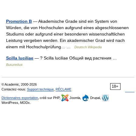
Promotion B
— Akademische Grade sind ein System von
Würden, die von Hochschulen aufgrund eines abgeschlossenen
Studiums oder aufgrund einer besonderen wissenschaftlichen
Leistung vergeben werden. Ein akademischer Grad wird nach
einem mit Hochschulprüfung… …
Deutsch Wikipedia
Scilla luciliae
— ? Scilla luciliae Общий вид растения …
Википедия
© Academic, 2000-2026
18+
Contactez-nous:
Support technique
,
RÉCLAME
Dictionnaires exportation
, créé sur PHP,
Joomla,
Drupal,
WordPress, MODx.