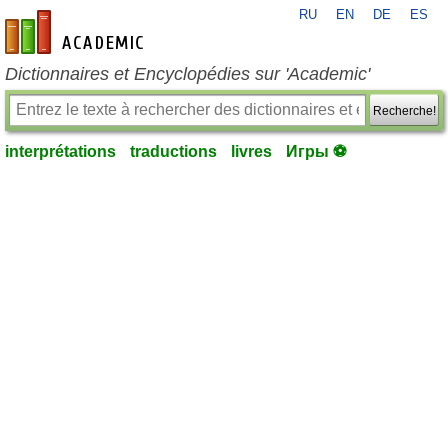
RU
EN
DE
ES
fr-academic.com
Dictionnaires et Encyclopédies sur 'Academic'
Recherche!
interprétations
traductions
livres
Игры ⚽