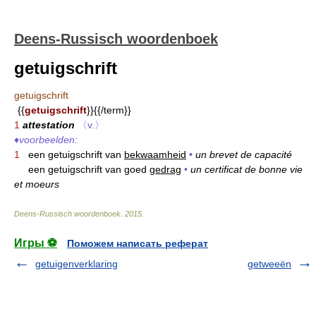
Deens-Russisch woordenboek
getuigschrift
getuigschrift
{{
getuigschrift
}}{{/term}}
1
attestation
〈v.〉
♦
voorbeelden:
1
een getuigschrift van
bekwaamheid
•
un brevet de capacité
een getuigschrift van goed
gedrag
•
un certificat de bonne vie
et moeurs
Deens-Russisch woordenboek
.
2015
.
Игры ⚽
Поможем написать реферат
getuigenverklaring
getweeën